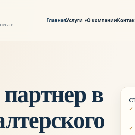
Главная
Услуги
О компании
Конта
неса в
партнер в
С
алтерского